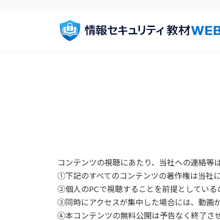
コ
ナ
ン
ビ
テ
ゲ
ン
ー
ツ
シ
へ
ョ
ス
ン
キ
に
ッ
移
プ
動
コンテンツの視聴にあたり、当社への連絡等
①下記のすべてのコンテンツの著作権は当社
②個人のPCで視聴することを前提としている
③同時にアクセスが集中した場合には、動画
④本コンテンツの無料公開は予告なく終了さ